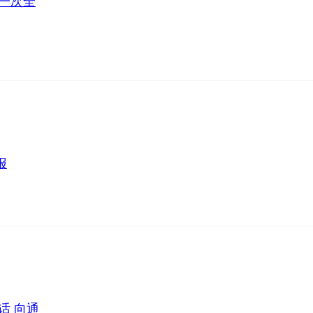
一次全
报
话 向通