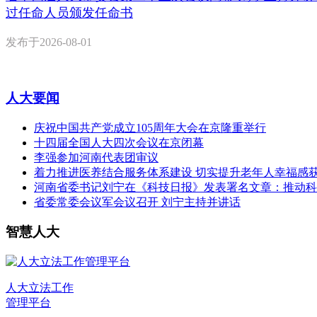
过任命人员颁发任命书
发布于
2026-08-01
人大要闻
庆祝中国共产党成立105周年大会在京隆重举行
十四届全国人大四次会议在京闭幕
李强参加河南代表团审议
着力推进医养结合服务体系建设 切实提升老年人幸福感
河南省委书记刘宁在《科技日报》发表署名文章：推动科
省委常委会议军会议召开 刘宁主持并讲话
智慧人大
人大立法工作
管理平台