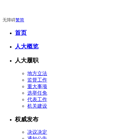
无障碍
繁
简
首页
人大概览
人大履职
地方立法
监督工作
重大事项
选举任免
代表工作
机关建设
权威发布
决议决定
通知公告