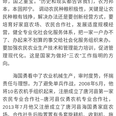
命，国之重宝。”历史和现实都告诉我们，农为邦
本，本固邦宁。 调动农民种粮积极性，关键是让农
民种粮有钱挣，解决办法还是要创新经营方式，要
培育好家庭农场、农民合作社，发展适度规模经
营，健全专业化社会化服务体系，把一家一户办不
了、办起来不划算的事交给社会化服务组织来办。
要加强农民农业生产技术和管理能力培训，促进管
理现代化。这是国家为做好“三农”工作指明的方
向。
海国勇看中了农业机械生产，审时度势，怀揣
责任与理想。为了避免单兵作战，2008年5月，他
将10名农机手组织起来，注册成立了唐河县第一家
农民专业合作社--唐河县仪勇农机专业合作社，
2013年7月他又注册成立了唐河县海国勇家庭农
场。合作社先后购置置有多套旋耕机、收割机、拖