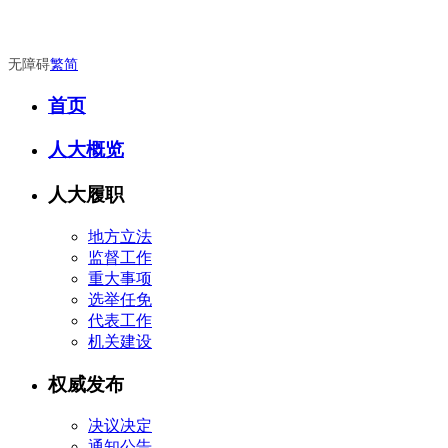
无障碍
繁
简
首页
人大概览
人大履职
地方立法
监督工作
重大事项
选举任免
代表工作
机关建设
权威发布
决议决定
通知公告