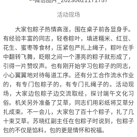
活动现场
大家包粽子热情高涨，围在桌子前各显身手。
有经验丰富的同志，轻卷粽叶，填进糯米、红豆、
花生、蜜枣等食材，压紧包严扎上绳子，粽叶在手
中翻转飞舞，眨眼之间一个漂亮的粽子就形成了，
引得一片赞叹声。也有刚开始学习包粽子的同志，
小心翼翼地对待每道工序。还有分工合作流水作业
的，有专门包粽子的，有专门扎绳子的。活动现
场，大家边包粽子边交流取经，探讨端午文化习
俗。机关另外准备了艾草，同志们用彩纸将艾草分
扎成束。不一会儿，大家包了百十个粽子，扎了几
十束艾草。苏晓红副主任在包粽子时说到，包粽子
包的不仅是馅料，包的更是情怀和祝福。