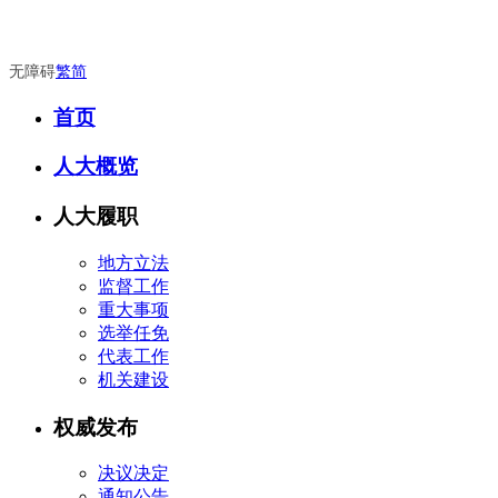
无障碍
繁
简
首页
人大概览
人大履职
地方立法
监督工作
重大事项
选举任免
代表工作
机关建设
权威发布
决议决定
通知公告