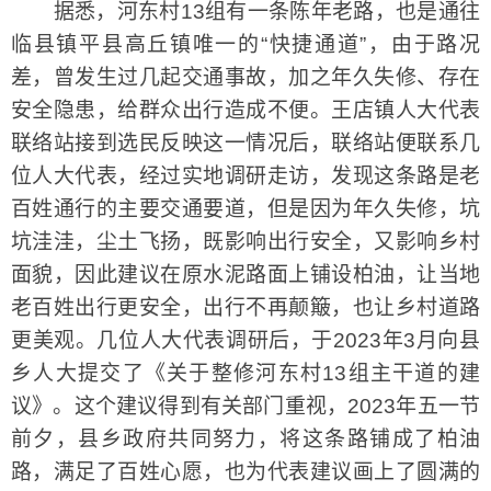
据悉，河东村13组有一条陈年老路，也是通往
临县镇平县高丘镇唯一的“快捷通道”，由于路况
差，曾发生过几起交通事故，加之年久失修、存在
安全隐患，给群众出行造成不便。王店镇人大代表
联络站接到选民反映这一情况后，联络站便联系几
位人大代表，经过实地调研走访，发现这条路是老
百姓通行的主要交通要道，但是因为年久失修，坑
坑洼洼，尘土飞扬，既影响出行安全，又影响乡村
面貌，因此建议在原水泥路面上铺设柏油，让当地
老百姓出行更安全，出行不再颠簸，也让乡村道路
更美观。几位人大代表调研后，于2023年3月向县
乡人大提交了《关于整修河东村13组主干道的建
议》。这个建议得到有关部门重视，2023年五一节
前夕，县乡政府共同努力，将这条路铺成了柏油
路，满足了百姓心愿，也为代表建议画上了圆满的