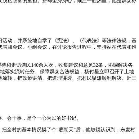
众脱贫致富的重担。拼却全身身心，倾注一腔热血，他是群众称
活动，并系统地自学了《宪法》、《代表法》等法律法规，基
代表团会议、小组会议，在讨论报告过程中，坚持站在代表和维
和走访选民140余人次，收集建议和意见32条，协调解决各
何更好地落实流转任务、保障群众合法权益，杨付星立即召开了土地
地流转，把政策讲清、把道理讲透、把村民疑难顺利解决。近三
事、会干事，是个一心为民的好书记。
把全村的基本情况摸了个“底朝天”后，他敏锐认识到，东麦村