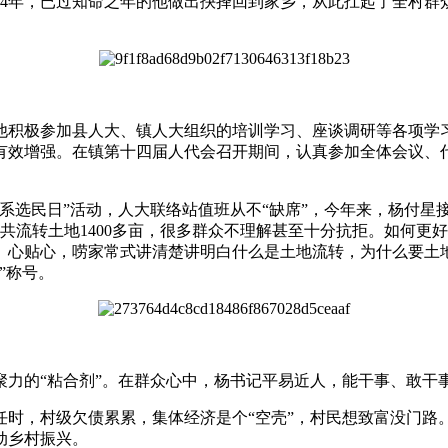
4年，已过知命之年的他做出抉择回到家乡，从此扛起了全村群
积极参加县人大、镇人大组织的培训学习、座谈调研等各项学习
有效增强。在镇第十四届人代会召开期间，认真参加全体会议、
民日”活动，人大联络站值班从不“缺席”，今年来，杨付星接待
片区，共流转土地1400多亩，很多群众不理解甚至十分抗拒。如
、心贴心，唠家常式讲清楚讲明白什么是土地流转，为什么要土
”称号。
的“粘合剂”。在群众心中，杨书记平易近人，能干事、敢干
，村级欠债累累，集体经济是个“空壳”，村民想致富没门路。
动乡村振兴。