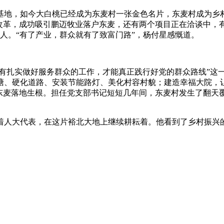
地，如今大白桃已经成为东麦村一张金色名片，东麦村成为乡村
”改革，成功吸引鹏迈牧业落户东麦，还有两个项目正在洽谈中，
余人。“有了产业，群众就有了致富门路”，杨付星感慨道。
有扎实做好服务群众的工作，才能真正践行好党的群众路线”这
塘、硬化道路、安装节能路灯、美化村容村貌；建造幸福大院，
东麦落地生根。担任党支部书记短短几年间，东麦村发生了翻天
大代表，在这片裕北大地上继续耕耘着。他看到了乡村振兴的