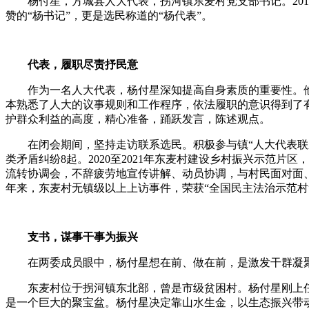
杨付星，方城县人大代表，拐河镇东麦村党支部书记。201
赞的“杨书记”，更是选民称道的“杨代表”。
代表，履职尽责抒民意
作为一名人大代表，杨付星深知提高自身素质的重要性。他
本熟悉了人大的议事规则和工作程序，依法履职的意识得到了
护群众利益的高度，精心准备，踊跃发言，陈述观点。
在闭会期间，坚持走访联系选民。积极参与镇“人大代表联系选
类矛盾纠纷8起。2020至2021年东麦村建设乡村振兴示范
流转协调会，不辞疲劳地宣传讲解、动员协调，与村民面对面
年来，东麦村无镇级以上上访事件，荣获“全国民主法治示范村
支书，谋事干事为振兴
在两委成员眼中，杨付星想在前、做在前，是激发干群凝聚力
东麦村位于拐河镇东北部，曾是市级贫困村。杨付星刚上任时
是一个巨大的聚宝盆。杨付星决定靠山水生金，以生态振兴带