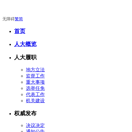
无障碍
繁
简
首页
人大概览
人大履职
地方立法
监督工作
重大事项
选举任免
代表工作
机关建设
权威发布
决议决定
通知公告