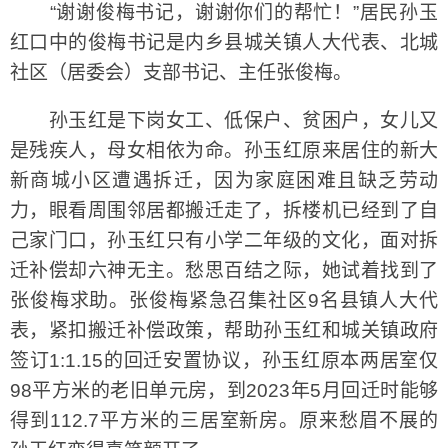
“谢谢俊梅书记，谢谢你们的帮忙！”居民孙玉
红口中的俊梅书记是内乡县城关镇人大代表、北城
社区（居委会）支部书记、主任张俊梅。
孙玉红是下岗女工、低保户、贫困户，女儿又
是残疾人，母女相依为命。孙玉红原来居住的新大
新商城小区遭遇拆迁，因为家庭困难且缺乏劳动
力，眼看周围邻居都搬迁走了，拆楼机已经到了自
己家门口，孙玉红只有小学二年级的文化，面对拆
迁补偿却六神无主。愁思百结之际，她试着找到了
张俊梅求助。张俊梅紧急召集社区9名县镇人大代
表，紧扣搬迁补偿政策，帮助孙玉红和城关镇政府
签订1:1.15的回迁安置协议，孙玉红原本两居室仅
98平方米的老旧单元房，到2023年5月回迁时能够
得到112.7平方米的三居室新房。原来愁眉不展的