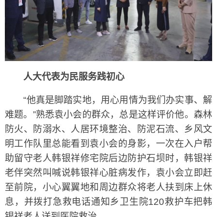
人大代表为民服务践初心
“他真是脚踏实地，用心用情为我们办实事、解
难题。”熟悉袁小会的群众，总是这样评价他。森林
防火、防溺水、人居环境整治、防泥石流、乡风文
明工作队里总能看到袁小会的身影，一次在入户帮
助留守老人韩银祥修宅院后边防护石坝时，韩银祥
老伴突然叫喊说韩银祥心脏病发作，袁小会立即赶
至前院，小心翼翼地和周边群众将老人扶到床上休
息，并拨打急救电话通知乡卫生院120救护车把韩
银祥老人送到医院救治……