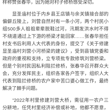
样称赞张春华，因为她对村子修桥感受深切。
显圣庙村位于内乡县王店镇与余关镇接合部的
偏僻丘陵上，刘营自然村有一条小河，两个村民小
组500多人祖祖辈辈脱鞋过河，汛期发洪水时不得
不绕道通过上下游的桥梁才能回家……张春华担任
村支书后利用人大代表的身份，提交了《关于修建
显圣庙村刘营小河桥梁的建议》，受到县镇党委和
政府的重视和支持，立专项批专款修筑刘营桥梁。
但是个别村民因私利阻拦修桥，张春华召开群众大
会，充分发挥民主，组织各家各户签字，组织人大
代表到阻拦修桥的农户家中苦口婆心做工作，最终
解决了棘手问题。
“2022年村里修建刘营大桥，需征用一农户三
分耕地，任凭村里经济补偿或补地，他都不愿意，