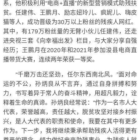
系，他积极利用“电商+直播”的新型营销模式助残扶
贫。任建伟、王鹏月、励志妞玲儿、疯妮儿、嗨皮
猫等人，成功晋级为30万以上粉丝的残疾人网红。
其中，有179万粉丝量的无臂小伙儿任建伟，还走
进央视三套《向幸福出发》栏目，与大家分享自强
经历；王鹏月在2020年和2021年参加浚县电商直
播带货大赛，连续两年荣获一等奖。
“千磨万击还坚劲，任尔东西南北风。”面对命
运的不公，孙炳良从不言弃，通过自身拼搏和努
力，书写着异于常人的奋斗精神，用超凡毅力，诠
释着生命的真谛。孙炳良经常说：“作为一名市人大
代表，荣誉越高，责任越大，脱贫攻坚对接乡村振
兴，是人大代表的职责和使命，我要在其中有更多
作为。下一步，我将继续秉承帮助残疾人活得更有