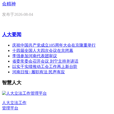
会精神
发布于
2026-08-04
人大要闻
庆祝中国共产党成立105周年大会在京隆重举行
十四届全国人大四次会议在京闭幕
李强参加河南代表团审议
省委常委会召开会议 刘宁主持并讲话
以实干实绩推动工会工作再上新台阶
河南日报 | 履职有法 民声有应
智慧人大
人大立法工作
管理平台