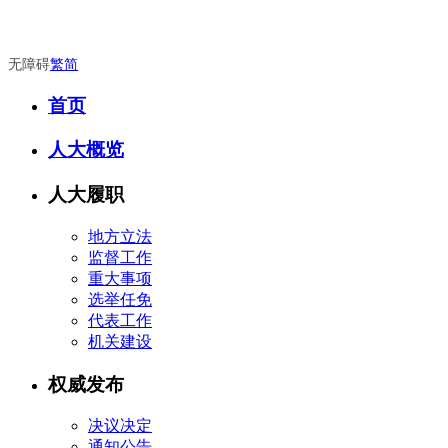
无障碍
繁
简
首页
人大概览
人大履职
地方立法
监督工作
重大事项
选举任免
代表工作
机关建设
权威发布
决议决定
通知公告