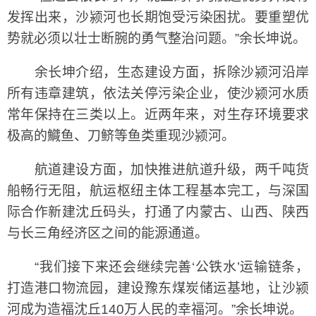
发挥出来，沙颍河也长期饱受污染困扰。要重塑优
势就必须以壮士断腕的勇气整治问题。”余长坤说。
余长坤介绍，生态建设方面，拆除沙颍河沿岸
所有违章建筑，依法关停污染企业，使沙颍河水质
常年保持在三类以上。近两年来，对生存环境要求
极高的鱵鱼、刀鲚等鱼类重现沙颍河。
航道建设方面，加快推进航道升级，两千吨货
船畅行无阻，航运枢纽主体工程基本完工，与深国
际合作新建沈丘码头，打通了内蒙古、山西、陕西
与长三角经济区之间的能源通道。
“我们接下来还会继续完善‘公铁水’运输链条，
打造港口物流园，建设豫东煤炭储运基地，让沙颍
河成为造福沈丘140万人民的幸福河。”余长坤说。