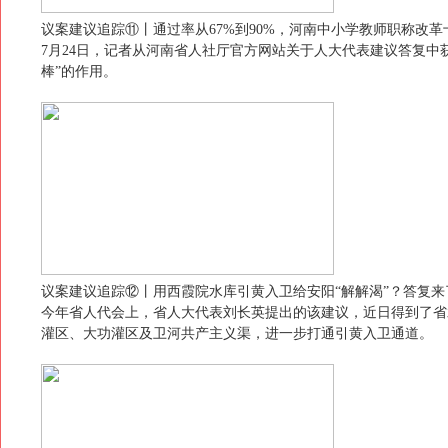
议案建议追踪⑪丨通过率从67%到90%，河南中小学教师职称改革
7月24日，记者从河南省人社厅官方网站关于人大代表建议答复
棒”的作用。
议案建议追踪⑫丨用西霞院水库引黄入卫给安阳“解解渴”？答复来
今年省人代会上，省人大代表刘长英提出的该建议，近日得到了省
灌区、大功灌区及卫河共产主义渠，进一步打通引黄入卫通道。