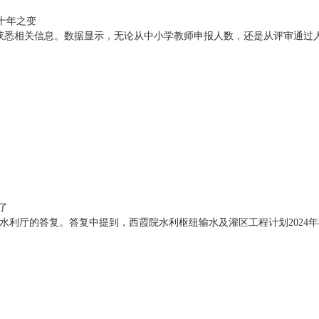
十年之变
中获悉相关信息。数据显示，无论从中小学教师申报人数，还是从评审通过
了
水利厅的答复。答复中提到，西霞院水利枢纽输水及灌区工程计划2024