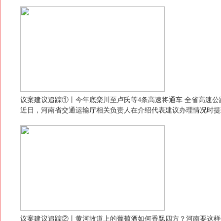
议案建议追踪①丨今年底栾川至卢氏等4条高速将通车 全省高速公路
近日，河南省交通运输厅相关负责人在介绍代表建议办理情况时提
议案建议追踪②丨黄河故道上的葡萄酒如何香飘四方？河南要这样